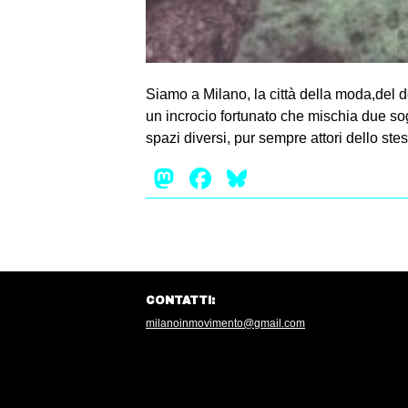
Siamo a Milano, la città della moda,del de
un incrocio fortunato che mischia due sogg
spazi diversi, pur sempre attori dello st
Mastodon
Facebook
Bluesky
CONTATTI:
milanoinmovimento@gmail.com