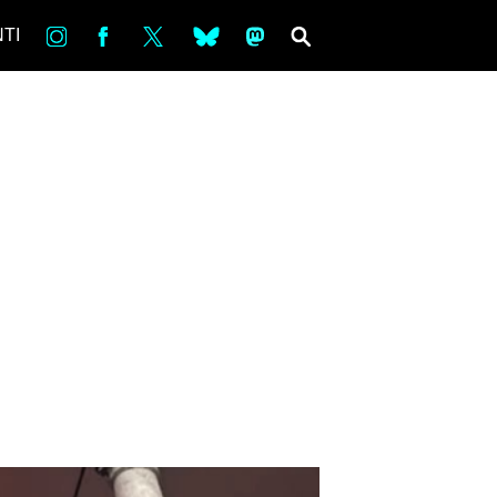
in
Fb
tw
bsky
ms
SEARCH
TI