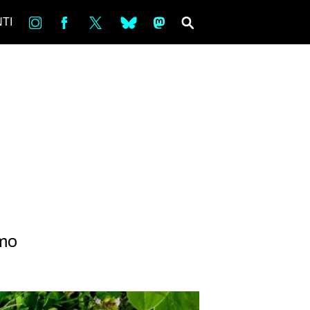
in
Fb
tw
bsky
ms
SEARCH
TI
smo