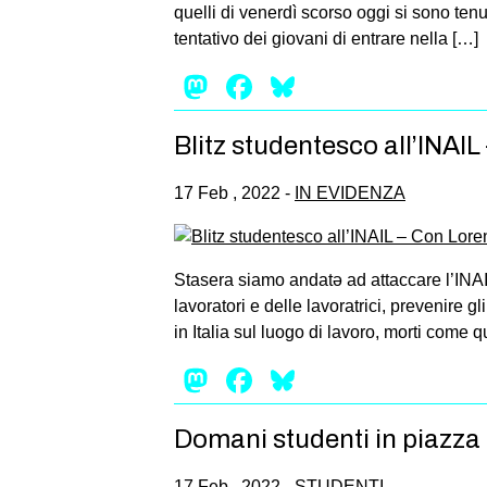
quelli di venerdì scorso oggi si sono ten
tentativo dei giovani di entrare nella […]
Mastodon
Facebook
Bluesky
Blitz studentesco all’INAI
17 Feb , 2022 -
IN EVIDENZA
Stasera siamo andatə ad attaccare l’INAI
lavoratori e delle lavoratrici, prevenire g
in Italia sul luogo di lavoro, morti come
Mastodon
Facebook
Bluesky
Domani studenti in piazza i
17 Feb , 2022 -
STUDENTI