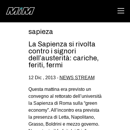
sapieza
HOME
La Sapienza si rivolta
ABOUT
contro i signori
dell’austerità: cariche,
AREA
feriti, fermi
DEGENERAZIONE
12 Dic , 2013 -
NEWS STREAM
GAZA FREESTYLE
Questa mattina era previsto un
CSOA LAMBRETTA
convegno al rettorato dell’università
MSM
la Sapienza di Roma sulla “green
economy”. All’incontro era prevista
STUDENTI TSUNAMI
la presenza di Letta, Napolitano,
ZAM
Grasso, Boldrini e mezzo governo.