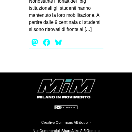
Nonostante il forfait dei “big”
MILANO
istituzionali gli studenti hanno
MOBILITAZIONI
mantenuto la loro mobilitazione. A
partire dalle 9 centinaia di studenti
SPAZI
si sono ritrovati di fronte al […]
SPORT POPOLARE
Mastodon
Facebook
Bluesky
MOVIMENTI
AMBIENTE
ANTIFASCISMO
DIRITTO ALL’ABITARE
GENERI
MIGRAZIONI
PRECARIATO
REPRESSIONE
Creative Commons Attribution-
STUDENTI
NonCommercial-ShareAlike 2.5 Generic