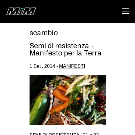
scambio
HOME
Semi di resistenza –
ABOUT
Manifesto per la Terra
AREA
1 Set , 2014 -
MANIFESTI
DEGENERAZIONE
GAZA FREESTYLE
CSOA LAMBRETTA
MSM
STUDENTI TSUNAMI
ZAM