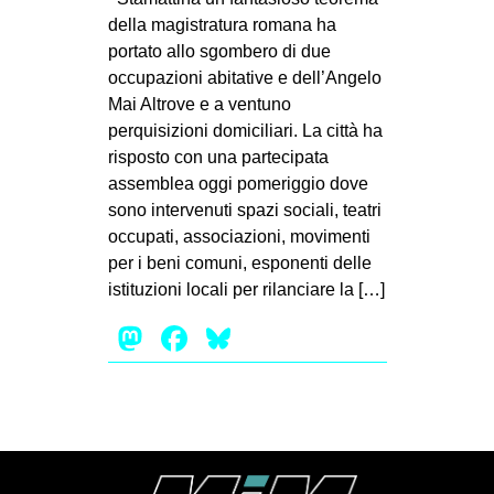
CULTURE
della magistratura romana ha
portato allo sgombero di due
ARTE
occupazioni abitative e dell’Angelo
CINEMA
Mai Altrove e a ventuno
perquisizioni domiciliari. La città ha
MANIFESTI
risposto con una partecipata
MUSICA
assemblea oggi pomeriggio dove
RECENSIONI
sono intervenuti spazi sociali, teatri
occupati, associazioni, movimenti
INTERNAZIONALE
per i beni comuni, esponenti delle
istituzioni locali per rilanciare la […]
AFRICA
Mastodon
Facebook
Bluesky
AMERICHE
ESTREMO ORIENTE
EUROPA
MEDIO ORIENTE
MONDO