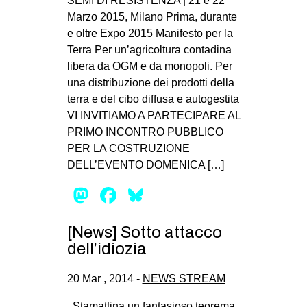
SEMI DI RESISTENZA | 21 e 22
MILANO
Marzo 2015, Milano Prima, durante
MOBILITAZIONI
e oltre Expo 2015 Manifesto per la
Terra Per un’agricoltura contadina
SPAZI
libera da OGM e da monopoli. Per
SPORT POPOLARE
una distribuzione dei prodotti della
terra e del cibo diffusa e autogestita
MOVIMENTI
VI INVITIAMO A PARTECIPARE AL
AMBIENTE
PRIMO INCONTRO PUBBLICO
PER LA COSTRUZIONE
ANTIFASCISMO
DELL’EVENTO DOMENICA […]
DIRITTO ALL’ABITARE
Mastodon
Facebook
Bluesky
GENERI
MIGRAZIONI
[News] Sotto attacco
dell’idiozia
PRECARIATO
REPRESSIONE
20 Mar , 2014 -
NEWS STREAM
STUDENTI
Stamattina un fantasioso teorema