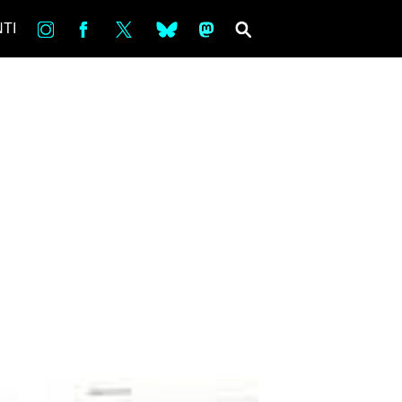
in
Fb
tw
bsky
ms
SEARCH
TI