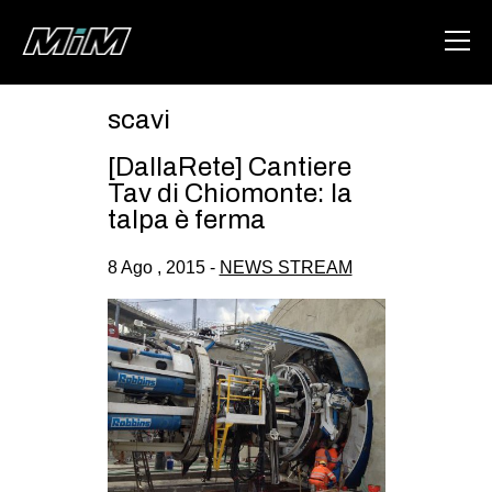
scavi
HOME
[DallaRete] Cantiere
ABOUT
Tav di Chiomonte: la
talpa è ferma
AREA
8 Ago , 2015 -
NEWS STREAM
DEGENERAZIONE
GAZA FREESTYLE
CSOA LAMBRETTA
MSM
STUDENTI TSUNAMI
ZAM