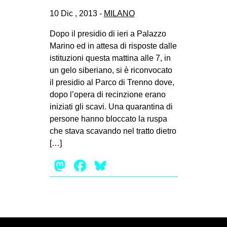
CULTURE
10 Dic , 2013 -
MILANO
ARTE
Dopo il presidio di ieri a Palazzo
CINEMA
Marino ed in attesa di risposte dalle
istituzioni questa mattina alle 7, in
MANIFESTI
un gelo siberiano, si è riconvocato
MUSICA
il presidio al Parco di Trenno dove,
dopo l’opera di recinzione erano
RECENSIONI
iniziati gli scavi. Una quarantina di
INTERNAZIONALE
persone hanno bloccato la ruspa
che stava scavando nel tratto dietro
AFRICA
[…]
AMERICHE
Mastodon
Facebook
Bluesky
ESTREMO ORIENTE
EUROPA
MEDIO ORIENTE
MONDO