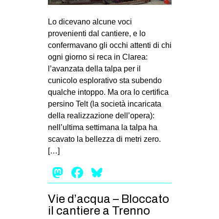
MILANO
Lo dicevano alcune voci
MOBILITAZIONI
provenienti dal cantiere, e lo
SPAZI
confermavano gli occhi attenti di chi
SPORT POPOLARE
ogni giorno si reca in Clarea:
l’avanzata della talpa per il
MOVIMENTI
cunicolo esplorativo sta subendo
qualche intoppo. Ma ora lo certifica
AMBIENTE
persino Telt (la società incaricata
ANTIFASCISMO
della realizzazione dell’opera):
DIRITTO ALL’ABITARE
nell’ultima settimana la talpa ha
scavato la bellezza di metri zero.
GENERI
[…]
MIGRAZIONI
Mastodon
Facebook
Bluesky
PRECARIATO
REPRESSIONE
Vie d’acqua – Bloccato
il cantiere a Trenno
STUDENTI