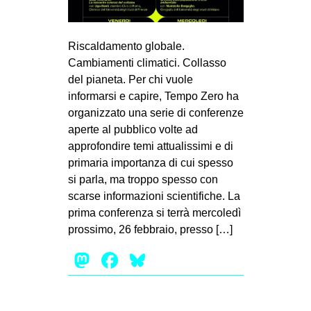
MILANO
MOBILITAZIONI
Riscaldamento globale.
SPAZI
Cambiamenti climatici. Collasso
SPORT POPOLARE
del pianeta. Per chi vuole
informarsi e capire, Tempo Zero ha
MOVIMENTI
organizzato una serie di conferenze
aperte al pubblico volte ad
AMBIENTE
approfondire temi attualissimi e di
ANTIFASCISMO
primaria importanza di cui spesso
DIRITTO ALL’ABITARE
si parla, ma troppo spesso con
scarse informazioni scientifiche. La
GENERI
prima conferenza si terrà mercoledì
MIGRAZIONI
prossimo, 26 febbraio, presso […]
PRECARIATO
Mastodon
Facebook
Bluesky
REPRESSIONE
STUDENTI