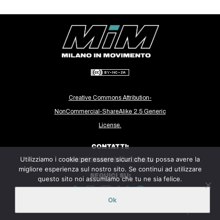
CULTURE
ARTE
CINEMA
MANIFESTI
MUSICA
RECENSIONI
Creative Commons Attribution-
NonCommercial-ShareAlike 2.5 Generic
INTERNAZIONALE
License.
AFRICA
AMERICHE
CONTATTI:
Utilizziamo i cookie per essere sicuri che tu possa avere la
milanoinmovimento@gmail.com
ESTREMO ORIENTE
migliore esperienza sul nostro sito. Se continui ad utilizzare
SEGUICI SU:
questo sito noi assumiamo che tu ne sia felice.
EUROPA
MEDIO ORIENTE
Ok
Sito ospitato sulla piattaforma
Midala
MONDO