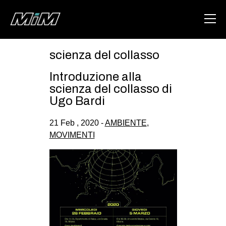
scienza del collasso
HOME
Introduzione alla
ABOUT
scienza del collasso di
Ugo Bardi
AREA
21 Feb , 2020 -
AMBIENTE
,
DEGENERAZIONE
MOVIMENTI
GAZA FREESTYLE
CSOA LAMBRETTA
MSM
STUDENTI TSUNAMI
ZAM