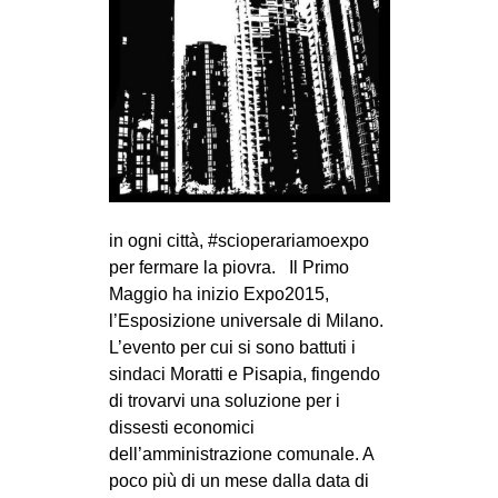
MILANO
MOBILITAZIONI
SPAZI
SPORT POPOLARE
MOVIMENTI
AMBIENTE
in ogni città, #scioperariamoexpo
ANTIFASCISMO
per fermare la piovra. Il Primo
DIRITTO ALL’ABITARE
Maggio ha inizio Expo2015,
l’Esposizione universale di Milano.
GENERI
L’evento per cui si sono battuti i
MIGRAZIONI
sindaci Moratti e Pisapia, fingendo
PRECARIATO
di trovarvi una soluzione per i
dissesti economici
REPRESSIONE
dell’amministrazione comunale. A
STUDENTI
poco più di un mese dalla data di