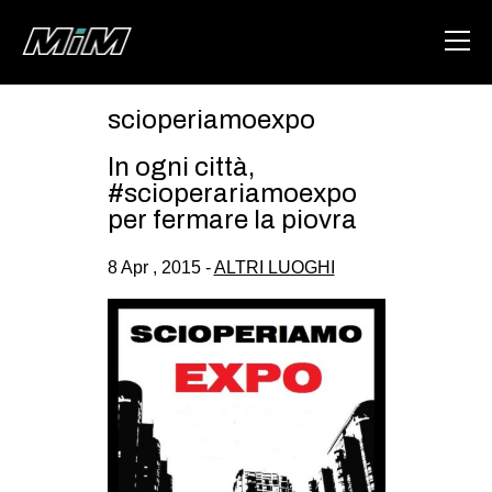
scioperiamoexpo
HOME
In ogni città,
ABOUT
#scioperariamoexpo
per fermare la piovra
AREA
8 Apr , 2015 -
ALTRI LUOGHI
DEGENERAZIONE
GAZA FREESTYLE
CSOA LAMBRETTA
MSM
STUDENTI TSUNAMI
ZAM