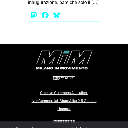
inaugurazione, pare che solo il […]
CULTURE
Mastodon
Facebook
Bluesky
ARTE
CINEMA
MANIFESTI
MUSICA
RECENSIONI
INTERNAZIONALE
AFRICA
AMERICHE
Creative Commons Attribution-
ESTREMO ORIENTE
NonCommercial-ShareAlike 2.5 Generic
EUROPA
License.
MEDIO ORIENTE
CONTATTI:
MONDO