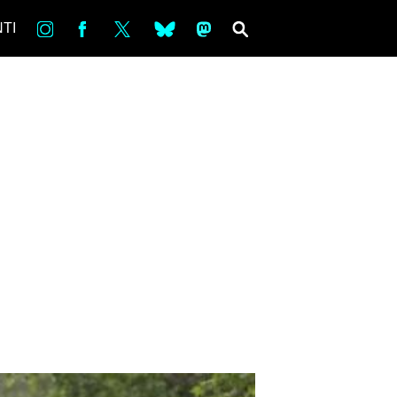
in
Fb
tw
bsky
ms
SEARCH
TI