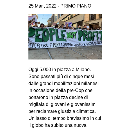
CULTURE
25 Mar , 2022 -
PRIMO PIANO
ARTE
CINEMA
MANIFESTI
MUSICA
RECENSIONI
INTERNAZIONALE
Oggi 5.000 in piazza a Milano.
Sono passati più di cinque mesi
AFRICA
dalle grandi mobilitazioni milanesi
AMERICHE
in occasione della pre-Cop che
ESTREMO ORIENTE
portarono in piazza decine di
migliaia di giovani e giovanissimi
EUROPA
per reclamare giustizia climatica.
MEDIO ORIENTE
Un lasso di tempo brevissimo in cui
il globo ha subito una nuova,
MONDO