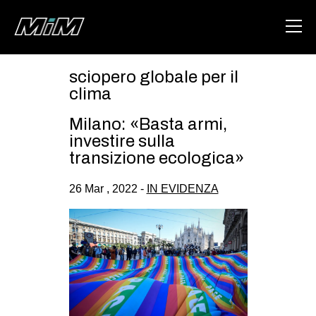
sciopero globale per il
HOME
clima
ABOUT
Milano: «Basta armi,
investire sulla
AREA
transizione ecologica»
DEGENERAZIONE
26 Mar , 2022 -
IN EVIDENZA
GAZA FREESTYLE
CSOA LAMBRETTA
MSM
STUDENTI TSUNAMI
ZAM