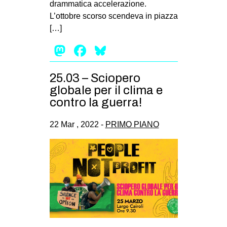
drammatica accelerazione.
EVENTI
L’ottobre scorso scendeva in piazza
[…]
in
Mastodon
Facebook
Bluesky
Fb
25.03 – Sciopero
tw
globale per il clima e
contro la guerra!
bsky
22 Mar , 2022 -
PRIMO PIANO
ms
SEARCH