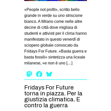
MILANO
«People not profit», scritto bello
MOBILITAZIONI
grande in verde su uno striscione
SPAZI
bianco. A Milano come nelle altre
decine di città dove migliaia di
SPORT POPOLARE
studenti e attivisti per il clima hanno
MOVIMENTI
manifestato in questo venerdì di
sciopero globale convocato da
AMBIENTE
Fridays For Future. «Basta guerra e
ANTIFASCISMO
basta fossili» sintetizza una liceale
milanese, «e non è uno […]
DIRITTO ALL’ABITARE
Mastodon
Facebook
Bluesky
GENERI
MIGRAZIONI
Fridays For Future
PRECARIATO
torna in piazza. Per la
REPRESSIONE
giustizia climatica. E
contro la guerra
STUDENTI