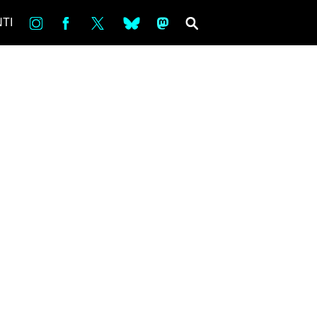
in
Fb
tw
bsky
ms
SEARCH
TI