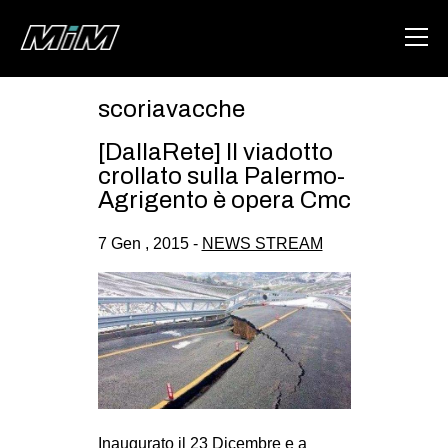
scoriavacche
HOME
[DallaRete] Il viadotto
ABOUT
crollato sulla Palermo-
Agrigento è opera Cmc
AREA
7 Gen , 2015 -
NEWS STREAM
DEGENERAZIONE
GAZA FREESTYLE
CSOA LAMBRETTA
MSM
STUDENTI TSUNAMI
ZAM
Inaugurato il 23 Dicembre e a