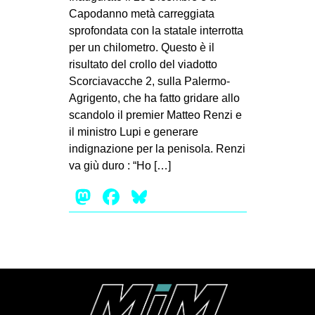
MILANO
Capodanno metà carreggiata
sprofondata con la statale interrotta
MOBILITAZIONI
per un chilometro. Questo è il
SPAZI
risultato del crollo del viadotto
SPORT POPOLARE
Scorciavacche 2, sulla Palermo-
Agrigento, che ha fatto gridare allo
MOVIMENTI
scandolo il premier Matteo Renzi e
il ministro Lupi e generare
AMBIENTE
indignazione per la penisola. Renzi
ANTIFASCISMO
va giù duro : “Ho […]
DIRITTO ALL’ABITARE
Mastodon
Facebook
Bluesky
GENERI
MIGRAZIONI
PRECARIATO
REPRESSIONE
STUDENTI