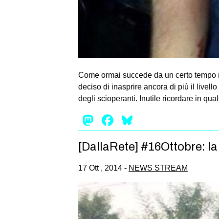
Come ormai succede da un certo tempo nel
deciso di inasprire ancora di più il livel
degli scioperanti. Inutile ricordare in qua
Mastodon
Facebook
Bluesky
[DallaRete] #16Ottobre: la 
17 Ott , 2014 -
NEWS STREAM