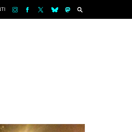
in
Fb
tw
bsky
ms
SEARCH
TI