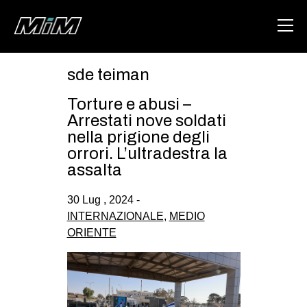
sde teiman
HOME
Torture e abusi –
ABOUT
Arrestati nove soldati
nella prigione degli
AREA
orrori. L’ultradestra la
assalta
DEGENERAZIONE
GAZA FREESTYLE
30 Lug , 2024 -
INTERNAZIONALE
,
MEDIO
CSOA LAMBRETTA
ORIENTE
MSM
STUDENTI TSUNAMI
ZAM