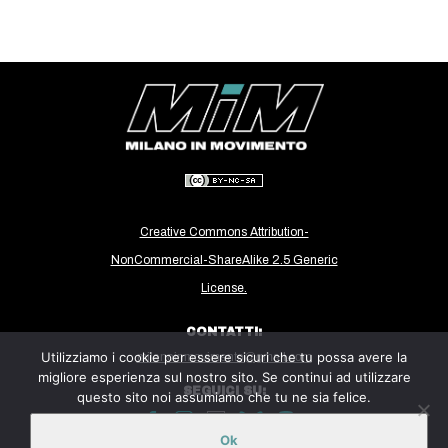
CULTURE
ARTE
CINEMA
MANIFESTI
MUSICA
RECENSIONI
INTERNAZIONALE
Creative Commons Attribution-
NonCommercial-ShareAlike 2.5 Generic
AFRICA
License.
AMERICHE
ESTREMO ORIENTE
CONTATTI:
Utilizziamo i cookie per essere sicuri che tu possa avere la
milanoinmovimento@gmail.com
EUROPA
migliore esperienza sul nostro sito. Se continui ad utilizzare
SEGUICI SU:
questo sito noi assumiamo che tu ne sia felice.
MEDIO ORIENTE
MONDO
Ok