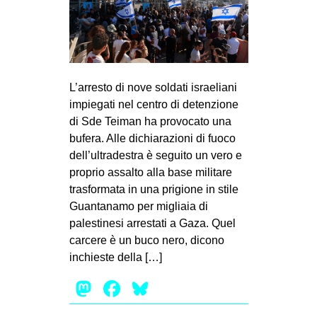
MILANO
MOBILITAZIONI
SPAZI
SPORT POPOLARE
L’arresto di nove soldati israeliani
impiegati nel centro di detenzione
MOVIMENTI
di Sde Teiman ha provocato una
AMBIENTE
bufera. Alle dichiarazioni di fuoco
dell’ultradestra è seguito un vero e
ANTIFASCISMO
proprio assalto alla base militare
DIRITTO ALL’ABITARE
trasformata in una prigione in stile
GENERI
Guantanamo per migliaia di
palestinesi arrestati a Gaza. Quel
MIGRAZIONI
carcere è un buco nero, dicono
PRECARIATO
inchieste della […]
REPRESSIONE
Mastodon
Facebook
Bluesky
STUDENTI