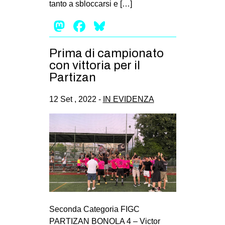
tanto a sbloccarsi e […]
EVENTI
Mastodon
Facebook
Bluesky
in
Prima di campionato
Fb
con vittoria per il
Partizan
tw
12 Set , 2022 -
IN EVIDENZA
bsky
ms
SEARCH
Seconda Categoria FIGC
PARTIZAN BONOLA 4 – Victor