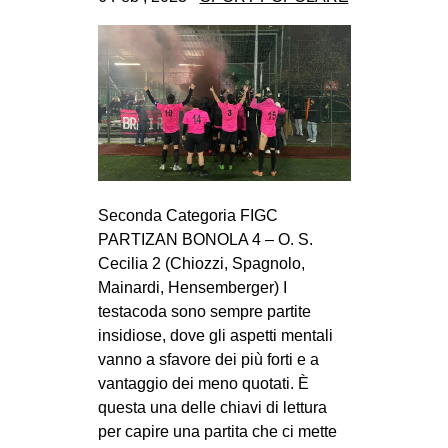
CULTURE
ARTE
CINEMA
MANIFESTI
MUSICA
RECENSIONI
Seconda Categoria FIGC
INTERNAZIONALE
PARTIZAN BONOLA 4 – O. S.
Cecilia 2 (Chiozzi, Spagnolo,
AFRICA
Mainardi, Hensemberger) I
AMERICHE
testacoda sono sempre partite
ESTREMO ORIENTE
insidiose, dove gli aspetti mentali
vanno a sfavore dei più forti e a
EUROPA
vantaggio dei meno quotati. È
MEDIO ORIENTE
questa una delle chiavi di lettura
per capire una partita che ci mette
MONDO