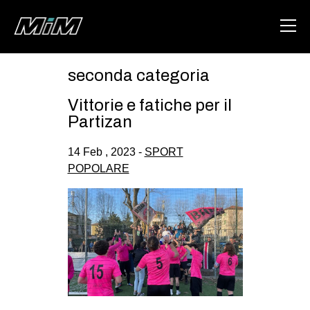
seconda categoria
HOME
Vittorie e fatiche per il
ABOUT
Partizan
AREA
14 Feb , 2023 -
SPORT
POPOLARE
DEGENERAZIONE
GAZA FREESTYLE
CSOA LAMBRETTA
MSM
STUDENTI TSUNAMI
ZAM