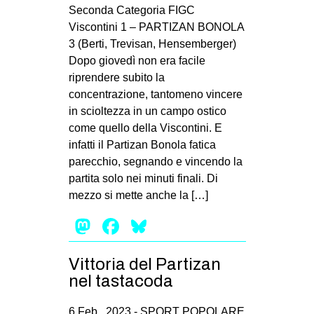
MILANO
Seconda Categoria FIGC
Viscontini 1 – PARTIZAN BONOLA
MOBILITAZIONI
3 (Berti, Trevisan, Hensemberger)
SPAZI
Dopo giovedì non era facile
riprendere subito la
SPORT POPOLARE
concentrazione, tantomeno vincere
MOVIMENTI
in scioltezza in un campo ostico
come quello della Viscontini. E
AMBIENTE
infatti il Partizan Bonola fatica
ANTIFASCISMO
parecchio, segnando e vincendo la
partita solo nei minuti finali. Di
DIRITTO ALL’ABITARE
mezzo si mette anche la […]
GENERI
Mastodon
Facebook
Bluesky
MIGRAZIONI
PRECARIATO
Vittoria del Partizan
REPRESSIONE
nel tastacoda
STUDENTI
6 Feb , 2023 -
SPORT POPOLARE