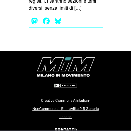
registi. Ci saranno sezioni e temi
MILANO
diversi, senza limiti di […]
MOBILITAZIONI
Mastodon
Facebook
Bluesky
SPAZI
SPORT POPOLARE
MOVIMENTI
AMBIENTE
ANTIFASCISMO
DIRITTO ALL’ABITARE
GENERI
MIGRAZIONI
Creative Commons Attribution-
PRECARIATO
NonCommercial-ShareAlike 2.5 Generic
REPRESSIONE
License.
STUDENTI
CONTATTI: