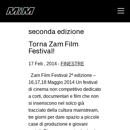
seconda edizione
HOME
Torna Zam Film
ABOUT
Festival!
AREA
17 Feb , 2014 -
FINESTRE
DEGENERAZIONE
Zam Film Festival 2ª edizione –
GAZA FREESTYLE
16,17,18 Maggio 2014 Un festival
di cinema non competitivo dedicato
CSOA LAMBRETTA
a corti, documentari e film che non
MSM
si inseriscono nel solco già
tracciato della cultura mainstream,
STUDENTI TSUNAMI
tre giorni per dare spazio a piccole
ZAM
case di produzione e giovani