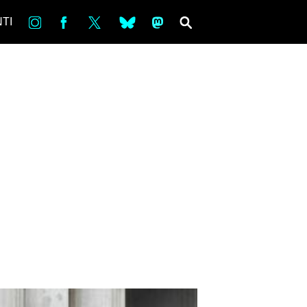
in
Fb
tw
bsky
ms
SEARCH
TI