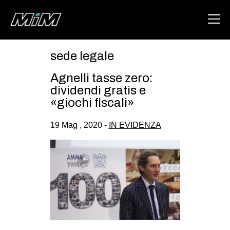
sede legale
HOME
Agnelli tasse zero:
ABOUT
dividendi gratis e
«giochi fiscali»
AREA
19 Mag , 2020 -
IN EVIDENZA
DEGENERAZIONE
GAZA FREESTYLE
CSOA LAMBRETTA
MSM
STUDENTI TSUNAMI
ZAM