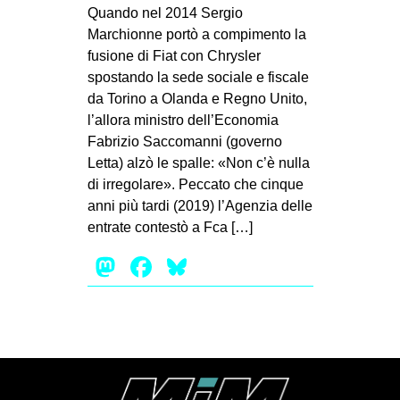
MILANO
Quando nel 2014 Sergio
Marchionne portò a compimento la
MOBILITAZIONI
fusione di Fiat con Chrysler
SPAZI
spostando la sede sociale e fiscale
da Torino a Olanda e Regno Unito,
SPORT POPOLARE
l’allora ministro dell’Economia
MOVIMENTI
Fabrizio Saccomanni (governo
Letta) alzò le spalle: «Non c’è nulla
AMBIENTE
di irregolare». Peccato che cinque
ANTIFASCISMO
anni più tardi (2019) l’Agenzia delle
entrate contestò a Fca […]
DIRITTO ALL’ABITARE
Mastodon
Facebook
Bluesky
GENERI
MIGRAZIONI
PRECARIATO
REPRESSIONE
STUDENTI