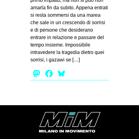
primo impatto, ma non si può non
MILANO
amarla fin da subito. Appena entrati
MOBILITAZIONI
si resta sommersi da una marea
che sale in un crescendo di sorrisi
SPAZI
e di persone che desiderano
SPORT POPOLARE
entrare in relazione e passare del
tempo insieme. Impossibile
MOVIMENTI
intravedere la tragedia dietro quei
AMBIENTE
sorrisi, i gazawi se […]
ANTIFASCISMO
Mastodon
Facebook
Bluesky
DIRITTO ALL’ABITARE
GENERI
MIGRAZIONI
PRECARIATO
REPRESSIONE
STUDENTI