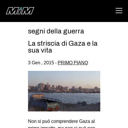
segni della guerra
HOME
La striscia di Gaza e la
ABOUT
sua vita
AREA
3 Gen , 2015 -
PRIMO PIANO
DEGENERAZIONE
GAZA FREESTYLE
CSOA LAMBRETTA
MSM
STUDENTI TSUNAMI
ZAM
Non si può comprendere Gaza al