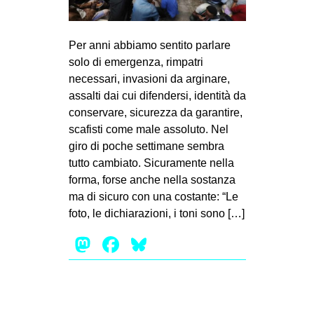
MILANO
MOBILITAZIONI
Per anni abbiamo sentito parlare
SPAZI
solo di emergenza, rimpatri
necessari, invasioni da arginare,
SPORT POPOLARE
assalti dai cui difendersi, identità da
MOVIMENTI
conservare, sicurezza da garantire,
scafisti come male assoluto. Nel
AMBIENTE
giro di poche settimane sembra
ANTIFASCISMO
tutto cambiato. Sicuramente nella
forma, forse anche nella sostanza
DIRITTO ALL’ABITARE
ma di sicuro con una costante: “Le
GENERI
foto, le dichiarazioni, i toni sono […]
MIGRAZIONI
Mastodon
Facebook
Bluesky
PRECARIATO
REPRESSIONE
STUDENTI