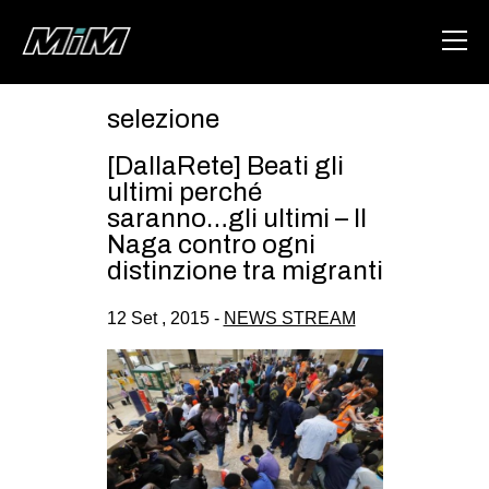
selezione
HOME
[DallaRete] Beati gli
ABOUT
ultimi perché
saranno…gli ultimi – Il
AREA
Naga contro ogni
distinzione tra migranti
DEGENERAZIONE
GAZA FREESTYLE
12 Set , 2015 -
NEWS STREAM
CSOA LAMBRETTA
MSM
STUDENTI TSUNAMI
ZAM