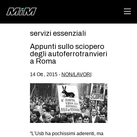
servizi essenziali
HOME
Appunti sullo sciopero
ABOUT
degli autoferrotranvieri
a Roma
AREA
14 Ott , 2015 -
NON/LAVORI
DEGENERAZIONE
GAZA FREESTYLE
CSOA LAMBRETTA
MSM
STUDENTI TSUNAMI
ZAM
“L’Usb ha pochissimi aderenti, ma