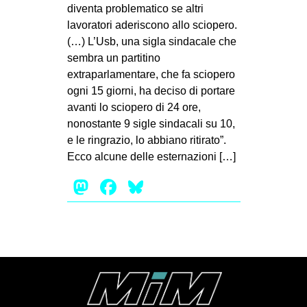
MILANO
diventa problematico se altri
lavoratori aderiscono allo sciopero.
MOBILITAZIONI
(…) L’Usb, una sigla sindacale che
SPAZI
sembra un partitino
extraparlamentare, che fa sciopero
SPORT POPOLARE
ogni 15 giorni, ha deciso di portare
MOVIMENTI
avanti lo sciopero di 24 ore,
nonostante 9 sigle sindacali su 10,
AMBIENTE
e le ringrazio, lo abbiano ritirato”.
ANTIFASCISMO
Ecco alcune delle esternazioni […]
DIRITTO ALL’ABITARE
Mastodon
Facebook
Bluesky
GENERI
MIGRAZIONI
PRECARIATO
REPRESSIONE
STUDENTI