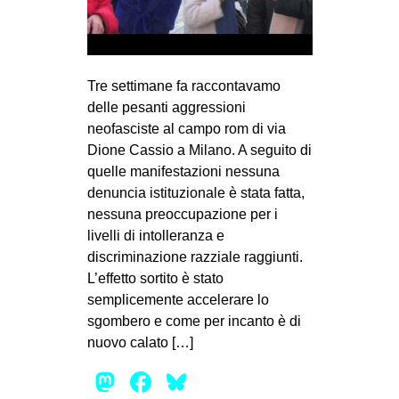
MILANO
MOBILITAZIONI
SPAZI
Tre settimane fa raccontavamo
SPORT POPOLARE
delle pesanti aggressioni
neofasciste al campo rom di via
MOVIMENTI
Dione Cassio a Milano. A seguito di
AMBIENTE
quelle manifestazioni nessuna
denuncia istituzionale è stata fatta,
ANTIFASCISMO
nessuna preoccupazione per i
DIRITTO ALL’ABITARE
livelli di intolleranza e
discriminazione razziale raggiunti.
GENERI
L’effetto sortito è stato
MIGRAZIONI
semplicemente accelerare lo
PRECARIATO
sgombero e come per incanto è di
nuovo calato […]
REPRESSIONE
Mastodon
Facebook
Bluesky
STUDENTI