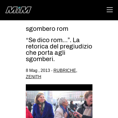
sgombero rom
HOME
“Se dico rom…”. La
ABOUT
retorica del pregiudizio
che porta agli
AREA
sgomberi.
DEGENERAZIONE
8 Mag , 2013 -
RUBRICHE
,
GAZA FREESTYLE
ZENITH
CSOA LAMBRETTA
MSM
STUDENTI TSUNAMI
ZAM