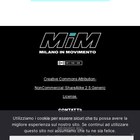
CULTURE
ARTE
CINEMA
MANIFESTI
MUSICA
RECENSIONI
INTERNAZIONALE
Creative Commons Attribution-
AFRICA
NonCommercial-ShareAlike 2.5 Generic
AMERICHE
License.
ESTREMO ORIENTE
CONTATTI:
EUROPA
Utilizziamo i cookie per essere sicuri che tu possa avere la
milanoinmovimento@gmail.com
migliore esperienza sul nostro sito. Se continui ad utilizzare
MEDIO ORIENTE
SEGUICI SU:
questo sito noi assumiamo che tu ne sia felice.
MONDO