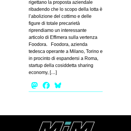
rigettano la proposta aziendale
MILANO
ribadendo che lo scopo della lotta è
MOBILITAZIONI
l’abolizione del cottimo e delle
figure di totale precarietà
SPAZI
riprendiamo un interessante
SPORT POPOLARE
articolo di Effimera sulla vertenza
Foodora. Foodora, azienda
MOVIMENTI
tedesca operante a Milano, Torino e
AMBIENTE
in procinto di espandersi a Roma,
ANTIFASCISMO
startup della cosiddetta sharing
economy, […]
DIRITTO ALL’ABITARE
Mastodon
Facebook
Bluesky
GENERI
MIGRAZIONI
PRECARIATO
REPRESSIONE
STUDENTI