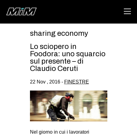
sharing economy
HOME
Lo sciopero in
ABOUT
Foodora: uno squarcio
sul presente – di
AREA
Claudio Ceruti
DEGENERAZIONE
22 Nov , 2016 -
FINESTRE
GAZA FREESTYLE
CSOA LAMBRETTA
MSM
STUDENTI TSUNAMI
ZAM
Nel giorno in cui i lavoratori