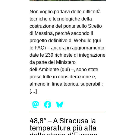
MILANO
Non voglio parlarvi delle difficoltà
MOBILITAZIONI
tecniche e tecnologiche della
SPAZI
costruzione del ponte sullo Stretto
di Messina, perché secondo il
SPORT POPOLARE
progetto definitivo di Webuild (qui
MOVIMENTI
le FAQ) – ancora in aggiornamento,
date le 239 richieste di integrazione
AMBIENTE
da parte del Ministero
ANTIFASCISMO
dell’Ambiente (qui) –, sono state
prese tutte in considerazione e,
DIRITTO ALL’ABITARE
almeno in linea teorica, superabili:
GENERI
[…]
MIGRAZIONI
Mastodon
Facebook
Bluesky
PRECARIATO
REPRESSIONE
48,8° – A Siracusa la
temperatura più alta
STUDENTI