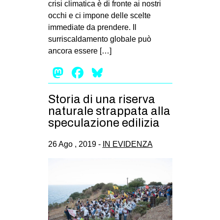
crisi climatica è di fronte ai nostri
EVENTI
occhi e ci impone delle scelte
immediate da prendere. Il
in
surriscaldamento globale può
ancora essere […]
Fb
Mastodon
Facebook
Bluesky
tw
Storia di una riserva
bsky
naturale strappata alla
speculazione edilizia
ms
26 Ago , 2019 -
IN EVIDENZA
SEARCH