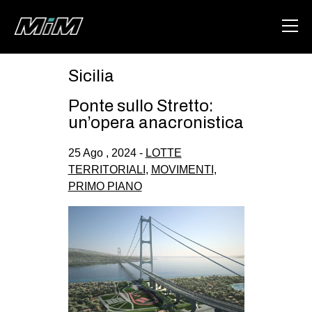
Sicilia
HOME
Ponte sullo Stretto:
ABOUT
un’opera anacronistica
AREA
25 Ago , 2024 -
LOTTE
TERRITORIALI
,
MOVIMENTI
,
DEGENERAZIONE
PRIMO PIANO
GAZA FREESTYLE
CSOA LAMBRETTA
MSM
STUDENTI TSUNAMI
ZAM