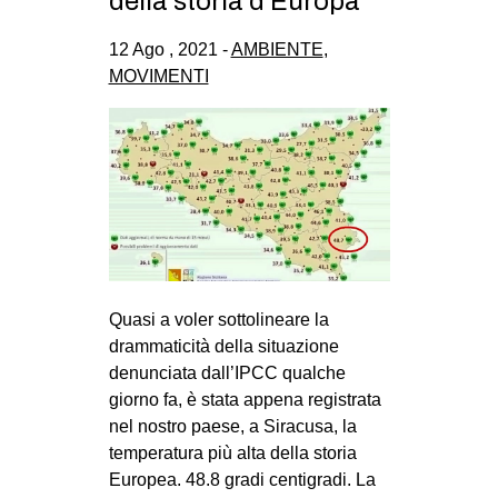
della storia d’Europa
CULTURE
12 Ago , 2021 -
AMBIENTE
,
ARTE
MOVIMENTI
CINEMA
MANIFESTI
MUSICA
RECENSIONI
INTERNAZIONALE
AFRICA
Quasi a voler sottolineare la
AMERICHE
drammaticità della situazione
ESTREMO ORIENTE
denunciata dall’IPCC qualche
giorno fa, è stata appena registrata
EUROPA
nel nostro paese, a Siracusa, la
MEDIO ORIENTE
temperatura più alta della storia
Europea. 48.8 gradi centigradi. La
MONDO