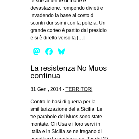
le sue antenne di morte e
devastazione, rompendo divieti e
invadendo la base al costo di
scontri durissimi con la polizia. Un
grande corteo è partito dal presidio
e si è diretto verso la […]
Mastodon
Facebook
Bluesky
La resistenza No Muos
continua
31 Gen , 2014 -
TERRITORI
Contro le basi di guerra per la
smilitarizzazione della Sicilia. Le
tre parabole del Muos sono state
montate. Gli Usa e i loro servi in
Italia e in Sicilia se ne fregano di
aspettare la sentenza del Tar del 27