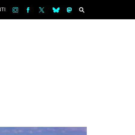
in
Fb
tw
bsky
ms
SEARCH
TI