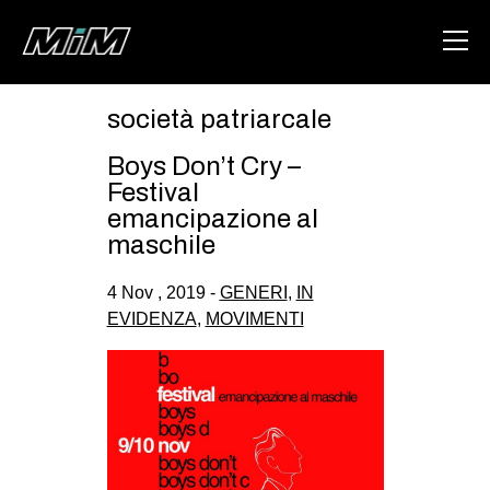
società patriarcale
HOME
Boys Don’t Cry –
ABOUT
Festival
emancipazione al
AREA
maschile
DEGENERAZIONE
4 Nov , 2019 -
GENERI
,
IN
GAZA FREESTYLE
EVIDENZA
,
MOVIMENTI
CSOA LAMBRETTA
MSM
STUDENTI TSUNAMI
ZAM