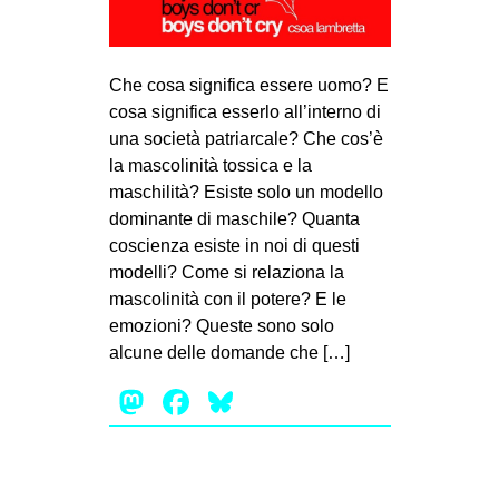
MILANO
MOBILITAZIONI
Che cosa significa essere uomo? E
SPAZI
cosa significa esserlo all’interno di
SPORT POPOLARE
una società patriarcale? Che cos’è
la mascolinità tossica e la
MOVIMENTI
maschilità? Esiste solo un modello
AMBIENTE
dominante di maschile? Quanta
coscienza esiste in noi di questi
ANTIFASCISMO
modelli? Come si relaziona la
DIRITTO ALL’ABITARE
mascolinità con il potere? E le
GENERI
emozioni? Queste sono solo
alcune delle domande che […]
MIGRAZIONI
Mastodon
Facebook
Bluesky
PRECARIATO
REPRESSIONE
STUDENTI