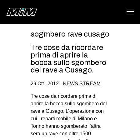
sogmbero rave cusago
HOME
Tre cose da ricordare
ABOUT
prima di aprire la
bocca sullo sgombero
AREA
del rave a Cusago.
DEGENERAZIONE
29 Ott , 2012 -
NEWS STREAM
GAZA FREESTYLE
Tre cose da ricordare prima di
CSOA LAMBRETTA
aprire la bocca sullo sgombero del
MSM
rave a Cusago. L’operazione con
cui i reparti mobile di Milano e
STUDENTI TSUNAMI
Torino hanno sgomberato l’altra
ZAM
sera un rave con oltre 1500