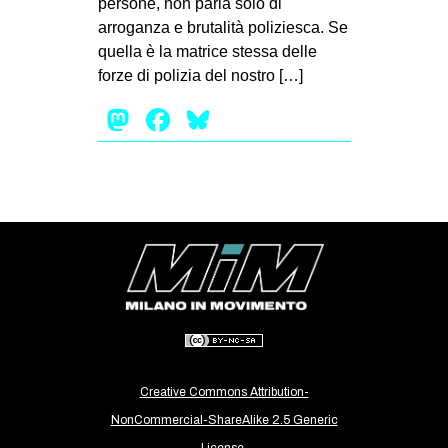
persone, non parla solo di
MILANO
arroganza e brutalità poliziesca. Se
MOBILITAZIONI
quella è la matrice stessa delle
forze di polizia del nostro […]
SPAZI
Mastodon
Facebook
Bluesky
SPORT POPOLARE
MOVIMENTI
AMBIENTE
ANTIFASCISMO
DIRITTO ALL’ABITARE
GENERI
MIGRAZIONI
PRECARIATO
REPRESSIONE
Creative Commons Attribution-
NonCommercial-ShareAlike 2.5 Generic
STUDENTI