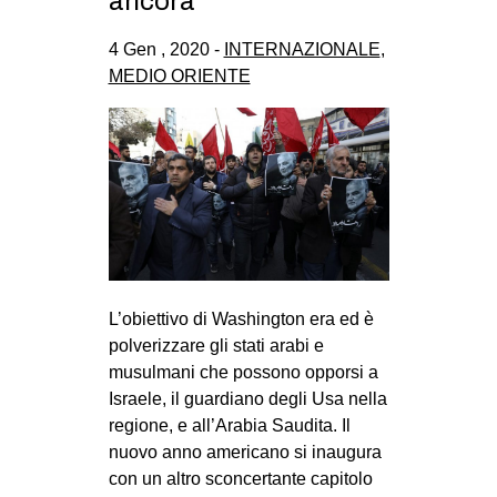
ancora
CULTURE
4 Gen , 2020 -
INTERNAZIONALE
,
ARTE
MEDIO ORIENTE
CINEMA
MANIFESTI
MUSICA
RECENSIONI
INTERNAZIONALE
AFRICA
L’obiettivo di Washington era ed è
AMERICHE
polverizzare gli stati arabi e
ESTREMO ORIENTE
musulmani che possono opporsi a
Israele, il guardiano degli Usa nella
EUROPA
regione, e all’Arabia Saudita. Il
MEDIO ORIENTE
nuovo anno americano si inaugura
con un altro sconcertante capitolo
MONDO