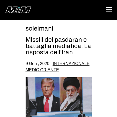
soleimani
HOME
Missili dei pasdaran e
ABOUT
battaglia mediatica. La
risposta dell’Iran
AREA
9 Gen , 2020 -
INTERNAZIONALE
,
DEGENERAZIONE
MEDIO ORIENTE
GAZA FREESTYLE
CSOA LAMBRETTA
MSM
STUDENTI TSUNAMI
ZAM