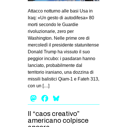
MILANO
Attacco notturno alle basi Usa in
MOBILITAZIONI
Iraq: «Un gesto di autodifesa» 80
SPAZI
morti secondo le Guardie
rivoluzionarie, zero per
SPORT POPOLARE
Washington. Nelle prime ore di
MOVIMENTI
mercoledì il presidente statunitense
Donald Trump ha vissuto il suo
AMBIENTE
peggior incubo: i pasdaran hanno
ANTIFASCISMO
lanciato, probabilmente dal
territorio iraniano, una dozzina di
DIRITTO ALL’ABITARE
missili balistici Qiam-1 e Fateh 313,
GENERI
con un […]
MIGRAZIONI
Mastodon
Facebook
Bluesky
PRECARIATO
REPRESSIONE
Il “caos creativo”
americano colpisce
STUDENTI