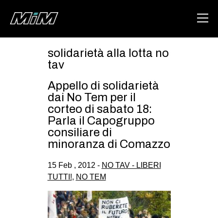
solidarietà alla lotta no
HOME
tav
ABOUT
Appello di solidarietà
dai No Tem per il
AREA
corteo di sabato 18:
Parla il Capogruppo
DEGENERAZIONE
consiliare di
GAZA FREESTYLE
minoranza di Comazzo
CSOA LAMBRETTA
15 Feb , 2012 -
NO TAV - LIBERI
MSM
TUTTI!
,
NO TEM
STUDENTI TSUNAMI
ZAM