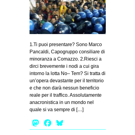
MILANO
MOBILITAZIONI
SPAZI
SPORT POPOLARE
1.Ti puoi presentare? Sono Marco
MOVIMENTI
Pancaldi, Capogruppo consiliare di
AMBIENTE
minoranza a Comazzo. 2.Riesci a
dirci brevemente i nodi a cui gira
ANTIFASCISMO
intorno la lotta No– Tem? Si tratta di
DIRITTO ALL’ABITARE
un’opera devastante per il territorio
GENERI
e che non darà nessun beneficio
reale per il traffico. Assolutamente
MIGRAZIONI
anacronistica in un mondo nel
PRECARIATO
quale si va sempre di […]
REPRESSIONE
Mastodon
Facebook
Bluesky
STUDENTI