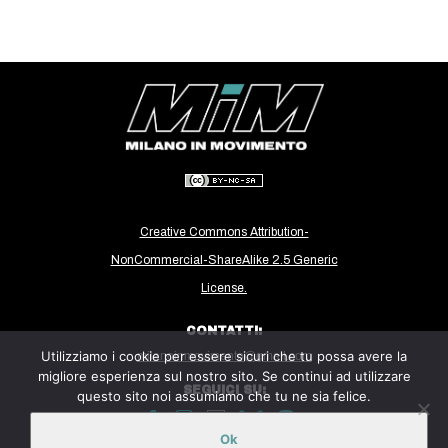
CULTURE
ARTE
CINEMA
MANIFESTI
MUSICA
RECENSIONI
INTERNAZIONALE
Creative Commons Attribution-
NonCommercial-ShareAlike 2.5 Generic
AFRICA
License.
AMERICHE
CONTATTI:
ESTREMO ORIENTE
Utilizziamo i cookie per essere sicuri che tu possa avere la
milanoinmovimento@gmail.com
EUROPA
migliore esperienza sul nostro sito. Se continui ad utilizzare
SEGUICI SU:
questo sito noi assumiamo che tu ne sia felice.
MEDIO ORIENTE
MONDO
Ok