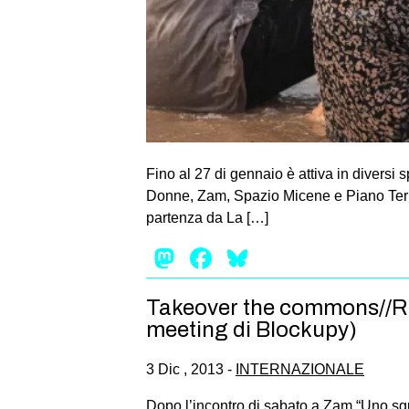
Fino al 27 di gennaio è attiva in diversi
Donne, Zam, Spazio Micene e Piano Terra 
partenza da La […]
Mastodon
Facebook
Bluesky
Takeover the commons//Rec
meeting di Blockupy)
3 Dic , 2013 -
INTERNAZIONALE
Dopo l’incontro di sabato a Zam “Uno sgua