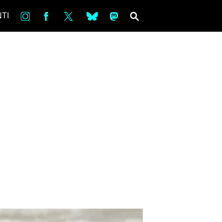
in
Fb
tw
bsky
ms
SEARCH
TI