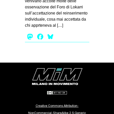
venivano accolte molte delle
MILANO
osservazione del Foro di Lokarri
MOBILITAZIONI
sull’accettazione del reinserimento
individuale, cosa mai accettata da
SPAZI
chi apprteneva al […]
SPORT POPOLARE
Mastodon
Facebook
Bluesky
MOVIMENTI
AMBIENTE
ANTIFASCISMO
DIRITTO ALL’ABITARE
GENERI
MIGRAZIONI
PRECARIATO
REPRESSIONE
Creative Commons Attribution-
STUDENTI
NonCommercial-ShareAlike 2.5 Generic