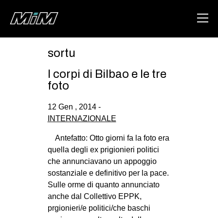
sortu
HOME
I corpi di Bilbao e le tre
ABOUT
foto
AREA
12 Gen , 2014 -
INTERNAZIONALE
DEGENERAZIONE
GAZA FREESTYLE
Antefatto: Otto giorni fa la foto era
quella degli ex prigionieri politici
CSOA LAMBRETTA
che annunciavano un appoggio
MSM
sostanziale e definitivo per la pace.
Sulle orme di quanto annunciato
STUDENTI TSUNAMI
anche dal Collettivo EPPK,
ZAM
prgionieri/e politici/che baschi