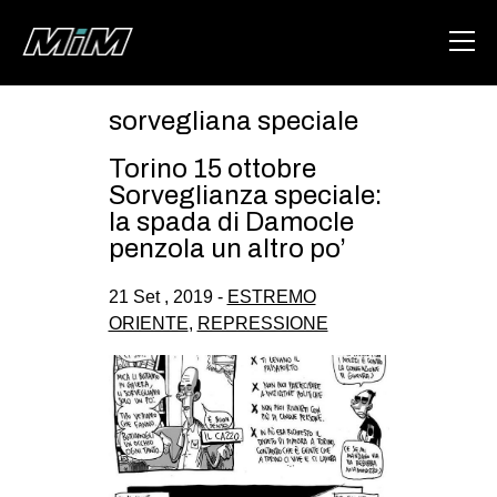
sorvegliana speciale
HOME
Torino 15 ottobre
ABOUT
Sorveglianza speciale:
la spada di Damocle
AREA
penzola un altro po’
DEGENERAZIONE
21 Set , 2019 -
ESTREMO
GAZA FREESTYLE
ORIENTE
,
REPRESSIONE
CSOA LAMBRETTA
MSM
STUDENTI TSUNAMI
ZAM