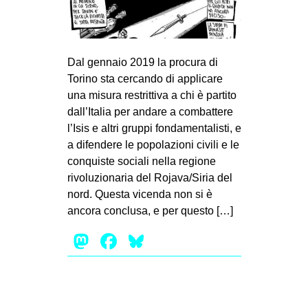
MILANO
MOBILITAZIONI
SPAZI
Dal gennaio 2019 la procura di
SPORT POPOLARE
Torino sta cercando di applicare
una misura restrittiva a chi è partito
MOVIMENTI
dall’Italia per andare a combattere
l’Isis e altri gruppi fondamentalisti, e
AMBIENTE
a difendere le popolazioni civili e le
ANTIFASCISMO
conquiste sociali nella regione
DIRITTO ALL’ABITARE
rivoluzionaria del Rojava/Siria del
nord. Questa vicenda non si è
GENERI
ancora conclusa, e per questo […]
MIGRAZIONI
Mastodon
Facebook
Bluesky
PRECARIATO
REPRESSIONE
STUDENTI