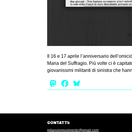
Il 16 e 17 aprile l’anniversario dell’omic
Maria del Suffragio. Più volte ci è capitat
giovanissimi militanti di sinistra che han
Mastodon
Facebook
Bluesky
CONTATTI:
milanoinmovimento@gmail.com