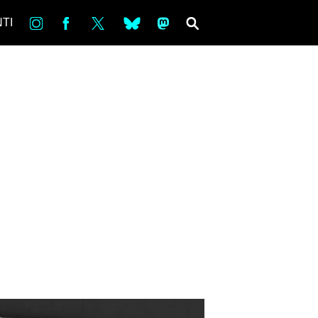
in
Fb
tw
bsky
ms
SEARCH
TI