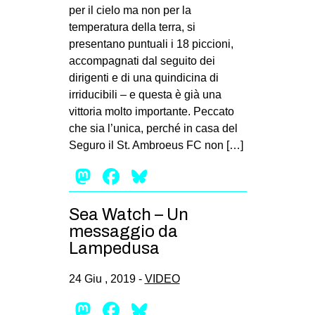
MILANO
per il cielo ma non per la
temperatura della terra, si
MOBILITAZIONI
presentano puntuali i 18 piccioni,
SPAZI
accompagnati dal seguito dei
dirigenti e di una quindicina di
SPORT POPOLARE
irriducibili – e questa è già una
MOVIMENTI
vittoria molto importante. Peccato
che sia l’unica, perché in casa del
AMBIENTE
Seguro il St. Ambroeus FC non […]
ANTIFASCISMO
Mastodon
Facebook
Bluesky
DIRITTO ALL’ABITARE
GENERI
Sea Watch – Un
messaggio da
MIGRAZIONI
Lampedusa
PRECARIATO
REPRESSIONE
24 Giu , 2019 -
VIDEO
STUDENTI
Mastodon
Facebook
Bluesky