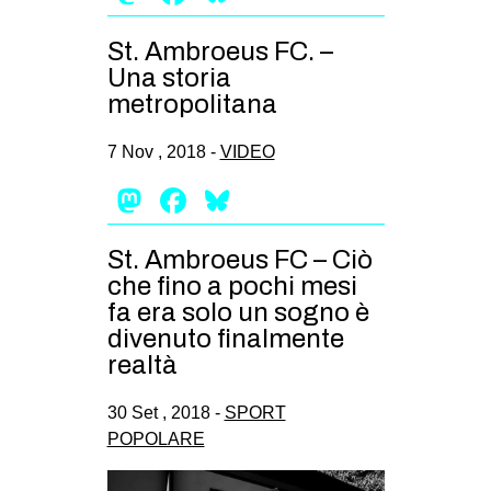
CULTURE
St. Ambroeus FC. –
ARTE
Una storia
CINEMA
metropolitana
MANIFESTI
7 Nov , 2018 -
VIDEO
MUSICA
Mastodon
Facebook
Bluesky
RECENSIONI
INTERNAZIONALE
St. Ambroeus FC – Ciò
che fino a pochi mesi
AFRICA
fa era solo un sogno è
AMERICHE
divenuto finalmente
realtà
ESTREMO ORIENTE
EUROPA
30 Set , 2018 -
SPORT
POPOLARE
MEDIO ORIENTE
MONDO