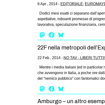
6 Apr , 2014 -
EDITORIALE
,
EUROMAY
Dodici mesi esatti ci separano dall’apert
aspettative, roboanti promesse di progres
lavorativa, speculazione finanziaria, cem
Mastodon
Facebook
Bluesky
22F nella metropoli dell’E
22 Feb , 2014 -
NO TAV - LIBERI TUTTI!
Mentre i media italiani (ed in particolar
che avvengono in Italia, a poche ore dal
del “nemico pubblico” con fantomatici doc
Mastodon
Facebook
Bluesky
Amburgo – un altro esempi