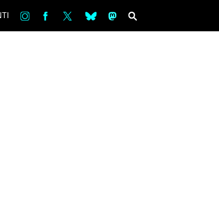
in
Fb
tw
bsky
ms
SEARCH
TI