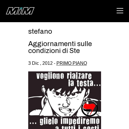
stefano
HOME
Aggiornamenti sulle
ABOUT
condizioni di Ste
AREA
3 Dic , 2012 -
PRIMO PIANO
DEGENERAZIONE
GAZA FREESTYLE
CSOA LAMBRETTA
MSM
STUDENTI TSUNAMI
ZAM