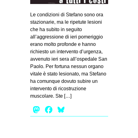
MILANO
MOBILITAZIONI
Le condizioni di Stefano sono ora
stazionarie, ma le ripetute lesioni
SPAZI
che ha subito in seguito
SPORT POPOLARE
all’aggressione di ieri pomeriggio
erano molto profonde e hanno
MOVIMENTI
richiesto un intervento d’urgenza,
AMBIENTE
avvenuto ieri sera all’ospedale San
Paolo. Per fortuna nessun organo
ANTIFASCISMO
vitale è stato lesionato, ma Stefano
DIRITTO ALL’ABITARE
ha comunque dovuto subire un
intervento di ricostruzione
GENERI
muscolare. Ste […]
MIGRAZIONI
Mastodon
Facebook
Bluesky
PRECARIATO
REPRESSIONE
STUDENTI