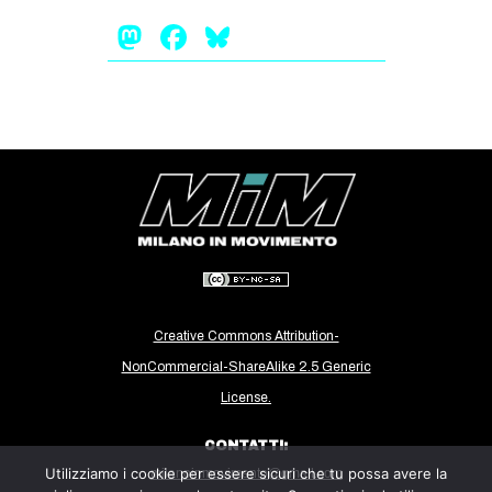
CULTURE
Mastodon
Facebook
Bluesky
ARTE
CINEMA
MANIFESTI
MUSICA
RECENSIONI
INTERNAZIONALE
AFRICA
AMERICHE
Creative Commons Attribution-
ESTREMO ORIENTE
NonCommercial-ShareAlike 2.5 Generic
License.
EUROPA
MEDIO ORIENTE
CONTATTI:
Utilizziamo i cookie per essere sicuri che tu possa avere la
milanoinmovimento@gmail.com
MONDO