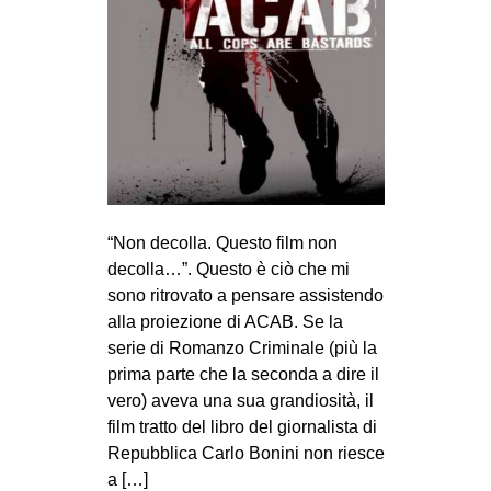
MILANO
MOBILITAZIONI
SPAZI
SPORT POPOLARE
MOVIMENTI
AMBIENTE
“Non decolla. Questo film non
ANTIFASCISMO
decolla…”. Questo è ciò che mi
DIRITTO ALL’ABITARE
sono ritrovato a pensare assistendo
GENERI
alla proiezione di ACAB. Se la
serie di Romanzo Criminale (più la
MIGRAZIONI
prima parte che la seconda a dire il
PRECARIATO
vero) aveva una sua grandiosità, il
film tratto del libro del giornalista di
REPRESSIONE
Repubblica Carlo Bonini non riesce
STUDENTI
a […]