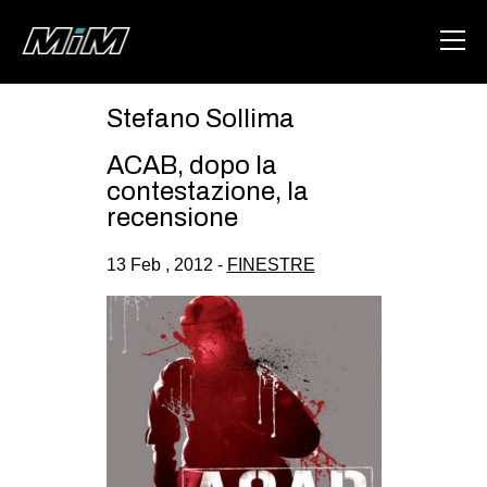
Stefano Sollima
HOME
ACAB, dopo la
ABOUT
contestazione, la
recensione
AREA
13 Feb , 2012 -
FINESTRE
DEGENERAZIONE
GAZA FREESTYLE
CSOA LAMBRETTA
MSM
STUDENTI TSUNAMI
ZAM