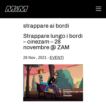
strappare ai bordi
HOME
Strappare lungo i bordi
ABOUT
– cinezam – 28
novembre @ ZAM
AREA
26 Nov , 2021 -
EVENTI
DEGENERAZIONE
GAZA FREESTYLE
CSOA LAMBRETTA
MSM
STUDENTI TSUNAMI
ZAM