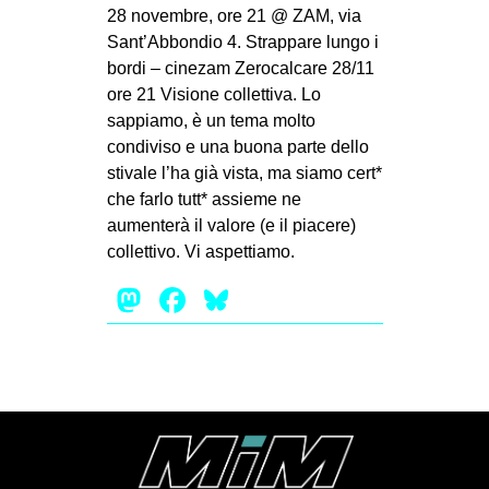
MILANO
28 novembre, ore 21 @ ZAM, via
Sant’Abbondio 4. Strappare lungo i
MOBILITAZIONI
bordi – cinezam Zerocalcare 28/11
SPAZI
ore 21 Visione collettiva. Lo
sappiamo, è un tema molto
SPORT POPOLARE
condiviso e una buona parte dello
MOVIMENTI
stivale l’ha già vista, ma siamo cert*
che farlo tutt* assieme ne
AMBIENTE
aumenterà il valore (e il piacere)
ANTIFASCISMO
collettivo. Vi aspettiamo.
DIRITTO ALL’ABITARE
Mastodon
Facebook
Bluesky
GENERI
MIGRAZIONI
PRECARIATO
REPRESSIONE
STUDENTI