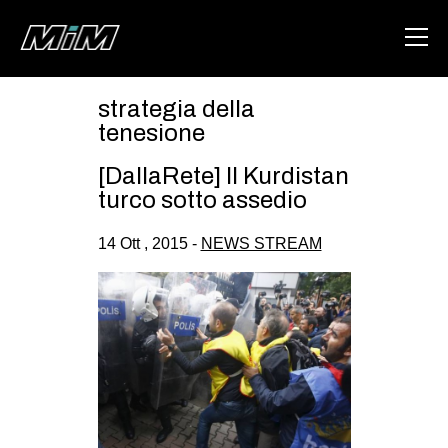
strategia della
HOME
tenesione
ABOUT
[DallaRete] Il Kurdistan
turco sotto assedio
AREA
14 Ott , 2015 -
NEWS STREAM
DEGENERAZIONE
GAZA FREESTYLE
CSOA LAMBRETTA
MSM
STUDENTI TSUNAMI
ZAM