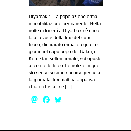
MILANO
MOBILITAZIONI
Diyarbakir . La popolazione ormai
SPAZI
in mobilitazione permanente. Nella
notte di lunedì a Diyar­ba­kir è cir­co­
SPORT POPOLARE
lata la voce della fine del copri­
fuoco, dichia­rato ormai da quat­tro
MOVIMENTI
giorni nel capo­luogo del Bakur, il
AMBIENTE
Kur­di­stan set­ten­trio­nale, sot­to­po­sto
ANTIFASCISMO
al con­trollo turco. Le noti­zie in que­
sto senso si sono rin­corse per tutta
DIRITTO ALL’ABITARE
la gior­nata. Ieri mat­tina appa­riva
GENERI
chiaro che la fine […]
MIGRAZIONI
Mastodon
Facebook
Bluesky
PRECARIATO
REPRESSIONE
STUDENTI