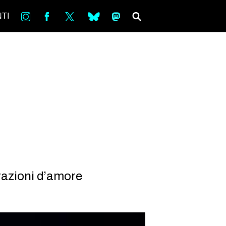
in
Fb
tw
bsky
ms
SEARCH
TI
arazioni d’amore