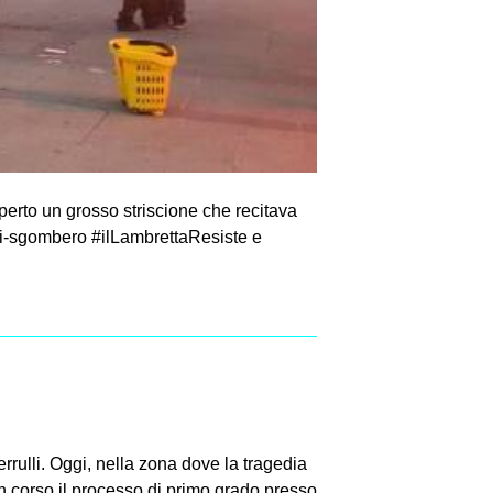
perto un grosso striscione che recitava
i-sgombero #ilLambrettaResiste e
rrulli. Oggi, nella zona dove la tragedia
in corso il processo di primo grado presso