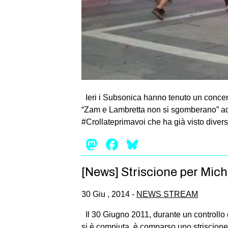
Ieri i Subsonica hanno tenuto un concerto
“Zam e Lambretta non si sgomberano” ac
#Crollateprimavoi che ha già visto diverse
Mastodon
Facebook
Bluesky
[News] Striscione per Mich
30 Giu , 2014 -
NEWS STREAM
Il 30 Giugno 2011, durante un controllo d
si è compiuta, è comparso uno striscione 