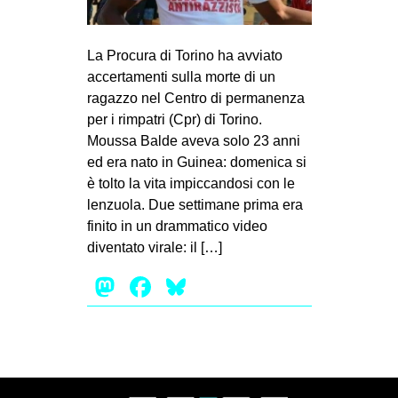
MILANO
MOBILITAZIONI
La Procura di Torino ha avviato
SPAZI
accertamenti sulla morte di un
ragazzo nel Centro di permanenza
SPORT POPOLARE
per i rimpatri (Cpr) di Torino.
MOVIMENTI
Moussa Balde aveva solo 23 anni
ed era nato in Guinea: domenica si
AMBIENTE
è tolto la vita impiccandosi con le
ANTIFASCISMO
lenzuola. Due settimane prima era
finito in un drammatico video
DIRITTO ALL’ABITARE
diventato virale: il […]
GENERI
Mastodon
Facebook
Bluesky
MIGRAZIONI
PRECARIATO
REPRESSIONE
STUDENTI