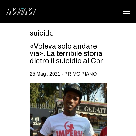
suicido
HOME
«Voleva solo andare
ABOUT
via». La terribile storia
dietro il suicidio al Cpr
AREA
25 Mag , 2021 -
PRIMO PIANO
DEGENERAZIONE
GAZA FREESTYLE
CSOA LAMBRETTA
MSM
STUDENTI TSUNAMI
ZAM