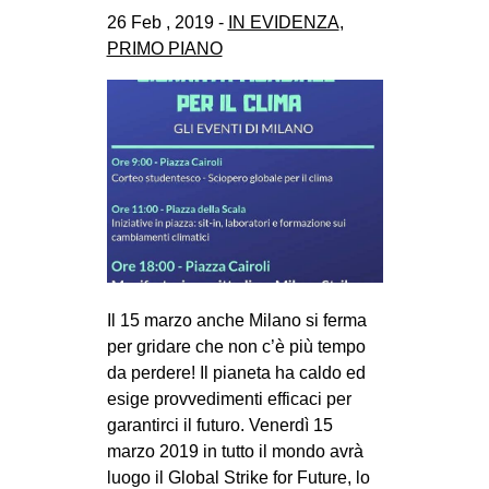
CULTURE
26 Feb , 2019 -
IN EVIDENZA
,
PRIMO PIANO
ARTE
CINEMA
MANIFESTI
MUSICA
RECENSIONI
INTERNAZIONALE
AFRICA
Il 15 marzo anche Milano si ferma
AMERICHE
per gridare che non c’è più tempo
ESTREMO ORIENTE
da perdere! Il pianeta ha caldo ed
esige provvedimenti efficaci per
EUROPA
garantirci il futuro. Venerdì 15
MEDIO ORIENTE
marzo 2019 in tutto il mondo avrà
MONDO
luogo il Global Strike for Future, lo