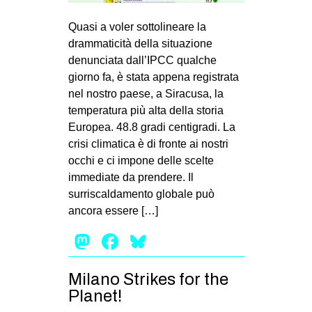
MILANO
Quasi a voler sottolineare la
MOBILITAZIONI
drammaticità della situazione
SPAZI
denunciata dall’IPCC qualche
giorno fa, è stata appena registrata
SPORT POPOLARE
nel nostro paese, a Siracusa, la
MOVIMENTI
temperatura più alta della storia
Europea. 48.8 gradi centigradi. La
AMBIENTE
crisi climatica è di fronte ai nostri
ANTIFASCISMO
occhi e ci impone delle scelte
immediate da prendere. Il
DIRITTO ALL’ABITARE
surriscaldamento globale può
GENERI
ancora essere […]
MIGRAZIONI
Mastodon
Facebook
Bluesky
PRECARIATO
REPRESSIONE
Milano Strikes for the
Planet!
STUDENTI