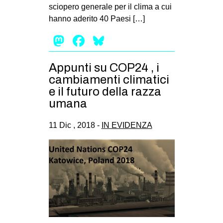
sciopero generale per il clima a cui
EVENTI
hanno aderito 40 Paesi […]
in
Mastodon
Facebook
Bluesky
Fb
Appunti su COP24 , i
cambiamenti climatici
tw
e il futuro della razza
umana
bsky
ms
11 Dic , 2018 -
IN EVIDENZA
SEARCH