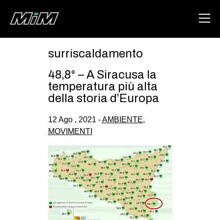
surriscaldamento
HOME
48,8° – A Siracusa la
ABOUT
temperatura più alta
della storia d’Europa
AREA
12 Ago , 2021 -
AMBIENTE
,
DEGENERAZIONE
MOVIMENTI
GAZA FREESTYLE
CSOA LAMBRETTA
MSM
STUDENTI TSUNAMI
ZAM