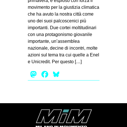
primavera, è esploso con forza il
MILANO
movimento per la giustizia climatica
MOBILITAZIONI
che ha avuto la nostra città come
uno dei suoi palcoscenici più
SPAZI
importanti. Due cortei moltitudinari
SPORT POPOLARE
con una protagonismo giovanile
importante, un’assemblea
MOVIMENTI
nazionale, decine di incontri, molte
AMBIENTE
azioni sul tema tra cui quelle a Enel
e Unicredit. Per questo […]
ANTIFASCISMO
Mastodon
Facebook
Bluesky
DIRITTO ALL’ABITARE
GENERI
MIGRAZIONI
PRECARIATO
REPRESSIONE
STUDENTI