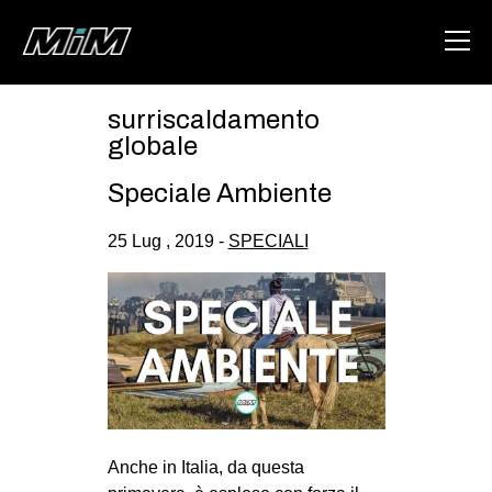
surriscaldamento
HOME
globale
ABOUT
Speciale Ambiente
AREA
25 Lug , 2019 -
SPECIALI
DEGENERAZIONE
GAZA FREESTYLE
CSOA LAMBRETTA
MSM
STUDENTI TSUNAMI
ZAM
Anche in Italia, da questa