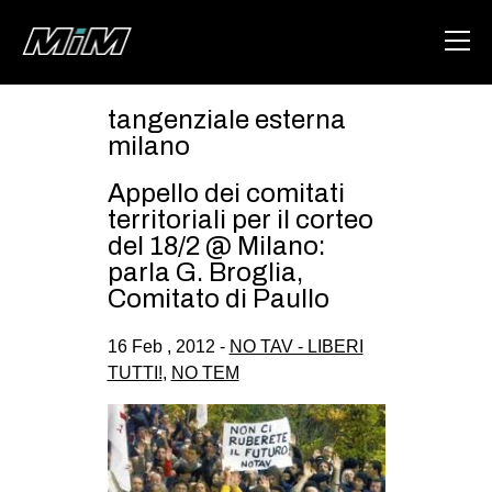
tangenziale esterna
HOME
milano
ABOUT
Appello dei comitati
territoriali per il corteo
AREA
del 18/2 @ Milano:
parla G. Broglia,
DEGENERAZIONE
Comitato di Paullo
GAZA FREESTYLE
16 Feb , 2012 -
NO TAV - LIBERI
CSOA LAMBRETTA
TUTTI!
,
NO TEM
MSM
STUDENTI TSUNAMI
ZAM