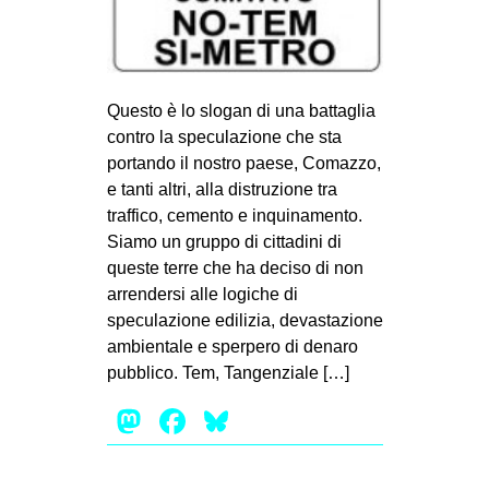
EVENTI
in
Questo è lo slogan di una battaglia
Fb
contro la speculazione che sta
portando il nostro paese, Comazzo,
tw
e tanti altri, alla distruzione tra
traffico, cemento e inquinamento.
bsky
Siamo un gruppo di cittadini di
queste terre che ha deciso di non
ms
arrendersi alle logiche di
speculazione edilizia, devastazione
SEARCH
ambientale e sperpero di denaro
pubblico. Tem, Tangenziale […]
Mastodon
Facebook
Bluesky