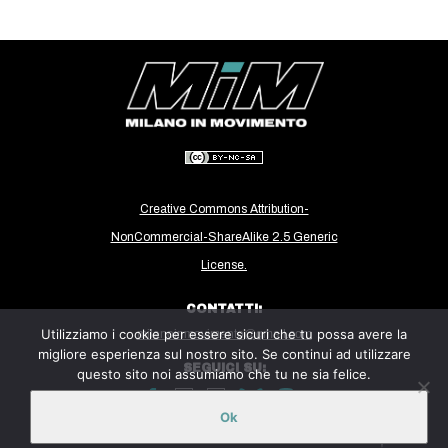
Creative Commons Attribution-
NonCommercial-ShareAlike 2.5 Generic
License.
CONTATTI:
Utilizziamo i cookie per essere sicuri che tu possa avere la
milanoinmovimento@gmail.com
migliore esperienza sul nostro sito. Se continui ad utilizzare
SEGUICI SU:
questo sito noi assumiamo che tu ne sia felice.
Ok
Sito ospitato sulla piattaforma
Midala