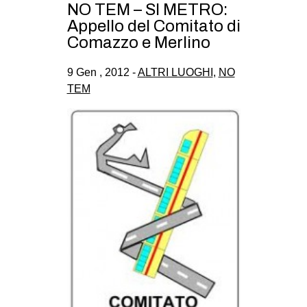
NO TEM – SI METRO:
CULTURE
Appello del Comitato di
ARTE
Comazzo e Merlino
CINEMA
9 Gen , 2012 -
ALTRI LUOGHI
,
NO
MANIFESTI
TEM
MUSICA
RECENSIONI
INTERNAZIONALE
AFRICA
AMERICHE
ESTREMO ORIENTE
EUROPA
MEDIO ORIENTE
MONDO