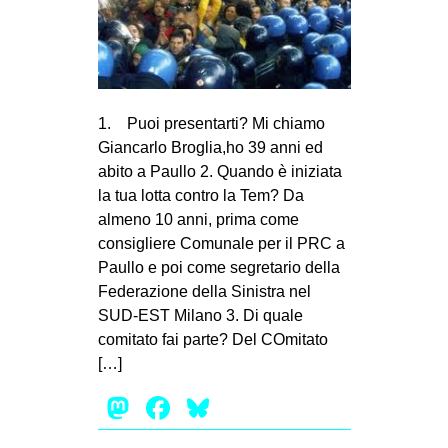
MILANO
MOBILITAZIONI
SPAZI
SPORT POPOLARE
1. Puoi presentarti? Mi chiamo
Giancarlo Broglia,ho 39 anni ed
MOVIMENTI
abito a Paullo 2. Quando è iniziata
AMBIENTE
la tua lotta contro la Tem? Da
almeno 10 anni, prima come
ANTIFASCISMO
consigliere Comunale per il PRC a
DIRITTO ALL’ABITARE
Paullo e poi come segretario della
GENERI
Federazione della Sinistra nel
SUD-EST Milano 3. Di quale
MIGRAZIONI
comitato fai parte? Del COmitato
PRECARIATO
[…]
REPRESSIONE
Mastodon
Facebook
Bluesky
STUDENTI