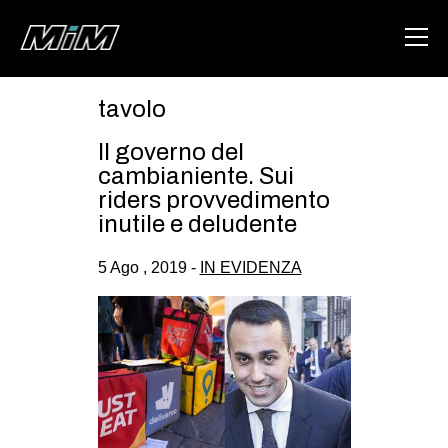
tavolo
HOME
Il governo del
ABOUT
cambianiente. Sui
riders provvedimento
AREA
inutile e deludente
DEGENERAZIONE
5 Ago , 2019 -
IN EVIDENZA
GAZA FREESTYLE
CSOA LAMBRETTA
MSM
STUDENTI TSUNAMI
ZAM