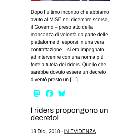
MILANO
Dopo l’ultimo incontro che abbiamo
MOBILITAZIONI
avuto al MISE nel dicembre scorso,
SPAZI
il Governo – preso atto della
mancanza di volontà da parte delle
SPORT POPOLARE
piattaforme di esporsi in una vera
MOVIMENTI
contrattazione – si era impegnato
ad intervenire con una norma più
AMBIENTE
forte a tutela dei riders. Quello che
ANTIFASCISMO
sarebbe dovuto essere un decreto
diventò presto un […]
DIRITTO ALL’ABITARE
Mastodon
Facebook
Bluesky
GENERI
MIGRAZIONI
I riders propongono un
PRECARIATO
decreto!
REPRESSIONE
18 Dic , 2018 -
IN EVIDENZA
STUDENTI