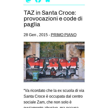
EVENTI
TAZ in Santa Croce:
in
provocazioni e code di
paglia
Fb
28 Gen , 2015 -
PRIMO PIANO
tw
bsky
ms
SEARCH
“Va ricordato che la ex scuola di via
Santa Croce è occupata dal centro
sociale Zam, che non solo è
ovviamente abusivo, ma occupa