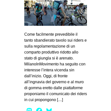
CULTURE
ARTE
CINEMA
MANIFESTI
Come facilmente prevedibile il
MUSICA
tanto sbandierato tavolo sui riders e
sulla regolamentazione di un
RECENSIONI
comparto produttivo ridotto allo
INTERNAZIONALE
stato di giungla si è arenato.
MilanoInMovimento ha seguito con
AFRICA
interesse l’intera vicenda sin
AMERICHE
dall’inizio. Oggi, di fronte
all’ingnavia del governo e al muro
ESTREMO ORIENTE
di gomma eretto dalle piattaforme
EUROPA
proponiamo il comunicato dei riders
MEDIO ORIENTE
in cui propongono […]
MONDO
Mastodon
Facebook
Bluesky