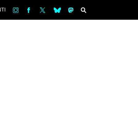
in
Fb
tw
bsky
ms
SEARCH
TI