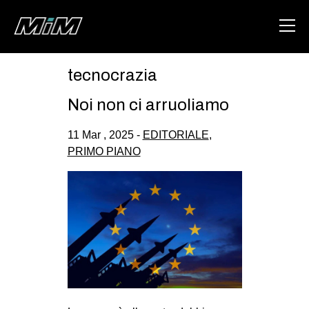
tecnocrazia
HOME
Noi non ci arruoliamo
ABOUT
11 Mar , 2025 -
EDITORIALE
,
AREA
PRIMO PIANO
DEGENERAZIONE
GAZA FREESTYLE
CSOA LAMBRETTA
MSM
STUDENTI TSUNAMI
ZAM