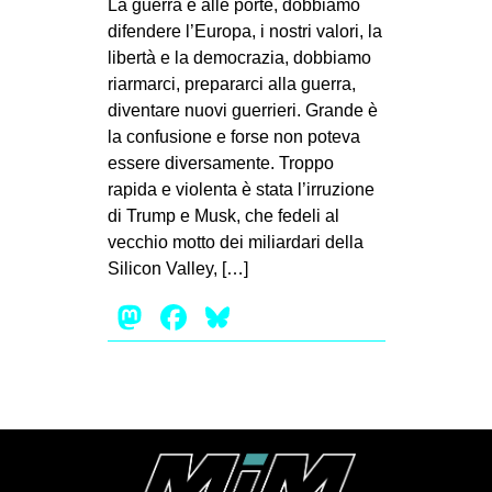
La guerra è alle porte, dobbiamo
MILANO
difendere l’Europa, i nostri valori, la
MOBILITAZIONI
libertà e la democrazia, dobbiamo
riarmarci, prepararci alla guerra,
SPAZI
diventare nuovi guerrieri. Grande è
SPORT POPOLARE
la confusione e forse non poteva
essere diversamente. Troppo
MOVIMENTI
rapida e violenta è stata l’irruzione
AMBIENTE
di Trump e Musk, che fedeli al
vecchio motto dei miliardari della
ANTIFASCISMO
Silicon Valley, […]
DIRITTO ALL’ABITARE
Mastodon
Facebook
Bluesky
GENERI
MIGRAZIONI
PRECARIATO
REPRESSIONE
STUDENTI