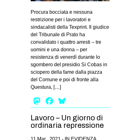
MILANO
Procura bocciata e nessuna
MOBILITAZIONI
restrizione per i lavoratori e
SPAZI
sindacalisti della Texprint. Il giudice
del Tribunale di Prato ha
SPORT POPOLARE
convalidato i quattro arresti – tre
MOVIMENTI
uomini e una donna – per
resistenza di venerdì durante lo
AMBIENTE
sgombero del presidio Si Cobas in
ANTIFASCISMO
sciopero della fame dalla piazza
del Comune e poi di fronte alla
DIRITTO ALL’ABITARE
Questura, […]
GENERI
Mastodon
Facebook
Bluesky
MIGRAZIONI
PRECARIATO
Lavoro – Un giorno di
REPRESSIONE
ordinaria repressione
STUDENTI
11 Mar , 2021 -
IN EVIDENZA