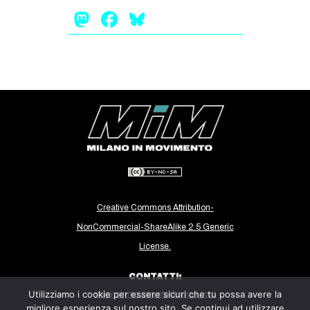
Mastodon
Facebook
Bluesky
EVENTI
in
Fb
tw
bsky
ms
SEARCH
Creative Commons Attribution-
NonCommercial-ShareAlike 2.5 Generic
License.
CONTATTI:
Utilizziamo i cookie per essere sicuri che tu possa avere la
milanoinmovimento@gmail.com
migliore esperienza sul nostro sito. Se continui ad utilizzare