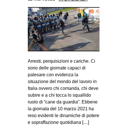
CULTURE
ARTE
CINEMA
MANIFESTI
MUSICA
RECENSIONI
Arresti, perquisizioni e cariche. Ci
INTERNAZIONALE
sono delle giornate capaci di
palesare con evidenza la
AFRICA
situazione del mondo del lavoro in
AMERICHE
Italia ovvero chi comanda, chi deve
ESTREMO ORIENTE
subire e a chi tocca lo squallido
ruolo di “cane da guardia”. Ebbene
EUROPA
la giornata del 10 marzo 2021 ha
MEDIO ORIENTE
reso evidenti le dinamiche di potere
e sopraffazione quotidiana […]
MONDO