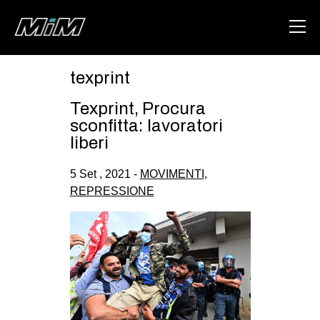
texprint
HOME
Texprint, Procura
ABOUT
sconfitta: lavoratori
liberi
AREA
5 Set , 2021 -
MOVIMENTI
,
DEGENERAZIONE
REPRESSIONE
GAZA FREESTYLE
CSOA LAMBRETTA
MSM
STUDENTI TSUNAMI
ZAM