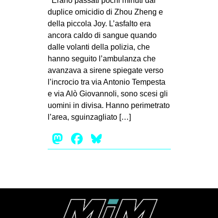
Erano passati pochi minuti dal
MILANO
duplice omicidio di Zhou Zheng e
MOBILITAZIONI
della piccola Joy. L’asfalto era
ancora caldo di sangue quando
SPAZI
dalle volanti della polizia, che
SPORT POPOLARE
hanno seguito l’ambulanza che
avanzava a sirene spiegate verso
MOVIMENTI
l’incrocio tra via Antonio Tempesta
AMBIENTE
e via Alò Giovannoli, sono scesi gli
uomini in divisa. Hanno perimetrato
ANTIFASCISMO
l’area, sguinzagliato […]
DIRITTO ALL’ABITARE
Mastodon
Facebook
Bluesky
GENERI
MIGRAZIONI
PRECARIATO
REPRESSIONE
STUDENTI