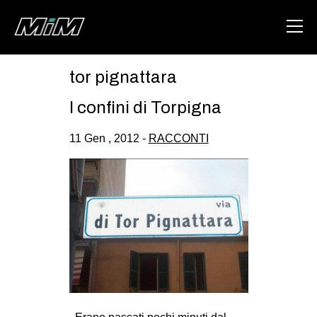
tor pignattara
HOME
I confini di Torpigna
ABOUT
11 Gen , 2012 -
RACCONTI
AREA
DEGENERAZIONE
GAZA FREESTYLE
CSOA LAMBRETTA
MSM
STUDENTI TSUNAMI
ZAM