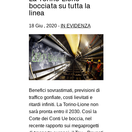
bocciata su tutta la
CULTURE
linea
ARTE
18 Giu , 2020 -
IN EVIDENZA
CINEMA
MANIFESTI
MUSICA
RECENSIONI
INTERNAZIONALE
AFRICA
AMERICHE
Benefici sovrastimati, previsioni di
traffico gonfiate, costi lievitati e
ESTREMO ORIENTE
ritardi infiniti. La Torino-Lione non
EUROPA
sarà pronta entro il 2030. Così la
MEDIO ORIENTE
Corte dei Conti Ue boccia, nel
recente rapporto sui megaprogetti
MONDO