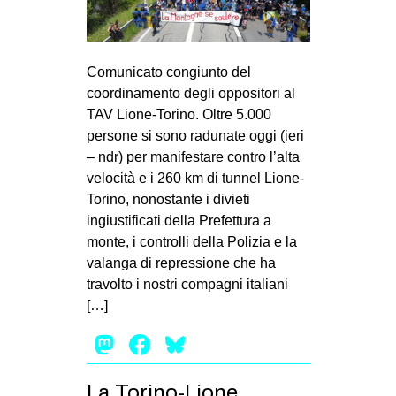
MILANO
MOBILITAZIONI
SPAZI
Comunicato congiunto del
coordinamento degli oppositori al
SPORT POPOLARE
TAV Lione-Torino. Oltre 5.000
persone si sono radunate oggi (ieri
MOVIMENTI
– ndr) per manifestare contro l’alta
AMBIENTE
velocità e i 260 km di tunnel Lione-
ANTIFASCISMO
Torino, nonostante i divieti
ingiustificati della Prefettura a
DIRITTO ALL’ABITARE
monte, i controlli della Polizia e la
GENERI
valanga di repressione che ha
travolto i nostri compagni italiani
MIGRAZIONI
[…]
PRECARIATO
Mastodon
Facebook
Bluesky
REPRESSIONE
STUDENTI
La Torino-Lione