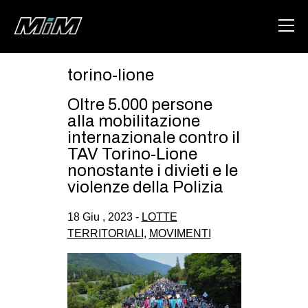
torino-lione
HOME
Oltre 5.000 persone
ABOUT
alla mobilitazione
internazionale contro il
AREA
TAV Torino-Lione
nonostante i divieti e le
DEGENERAZIONE
violenze della Polizia
GAZA FREESTYLE
18 Giu , 2023 -
LOTTE
CSOA LAMBRETTA
TERRITORIALI
,
MOVIMENTI
MSM
STUDENTI TSUNAMI
ZAM