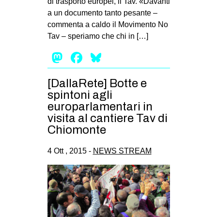
di trasporto europei, il Tav. «Davanti
a un documento tanto pesante –
EVENTI
commenta a caldo il Movimento No
in
Tav – speriamo che chi in […]
Mastodon
Facebook
Bluesky
Fb
tw
[DallaRete] Botte e
spintoni agli
bsky
europarlamentari in
visita al cantiere Tav di
ms
Chiomonte
SEARCH
4 Ott , 2015 -
NEWS STREAM